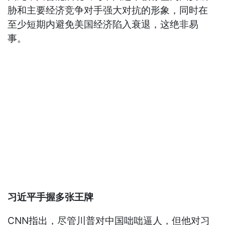
胁和主要经济竞争对手强大对抗的形象，同时在
至少短期内避免美国经济陷入衰退，这绝非易
事。
习近平手握多张王牌
CNN指出，尽管川普对中国咄咄逼人，但他对习