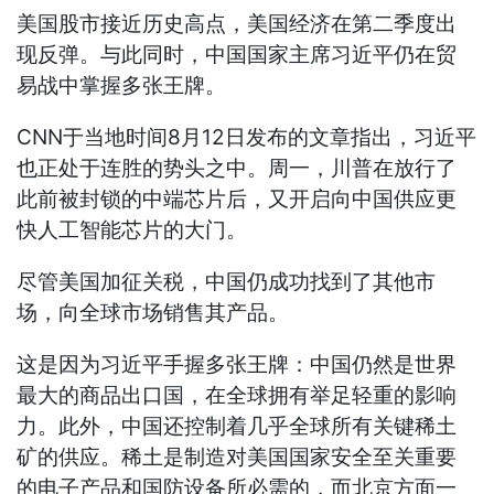
美国股市接近历史高点，美国经济在第二季度出
现反弹。与此同时，中国国家主席习近平仍在贸
易战中掌握多张王牌。
CNN于当地时间8月12日发布的文章指出，习近平
也正处于连胜的势头之中。周一，川普在放行了
此前被封锁的中端芯片后，又开启向中国供应更
快人工智能芯片的大门。
尽管美国加征关税，中国仍成功找到了其他市
场，向全球市场销售其产品。
这是因为习近平手握多张王牌：中国仍然是世界
最大的商品出口国，在全球拥有举足轻重的影响
力。此外，中国还控制着几乎全球所有关键稀土
矿的供应。稀土是制造对美国国家安全至关重要
的电子产品和国防设备所必需的，而北京方面一