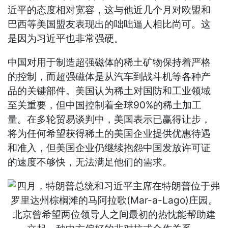
近平的态度相对宽容，这与他近几个月对欧盟和
巴西等美国盟友表现出的咄咄逼人相比尚可。这
是因为习近平也非常强硬。
中国对用于制造超强磁体的稀土矿物保持着严格
的控制，而超强磁体是从汽车到战斗机等各种产
品的关键部件。美国认为稀土对国防和工业领域
至关重要，但中国控制着全球90%的稀土加工
量。在多轮贸易谈判中，美国表示已赢得让步，
将为任何希望获得稀土的美国企业提供优惠待遇
和准入，但美国企业仍继续抱怨中国发放许可证
的速度不够快，无法满足他们的需求。