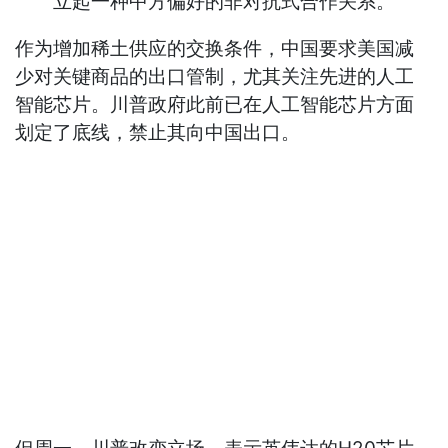
作为增加稀土供应的交换条件，中国要求美国减
少对关键商品的出口管制，尤其关注先进的人工
智能芯片。川普政府此前已在人工智能芯片方面
划定了底线，禁止其向中国出口。