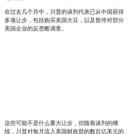
在过去几个月中，川普的谈判代表已从中国获得
多项让步，包括购买美国大豆，以及暂停对部分
美国企业的反垄断调查。
这些可能不是什么重大让步，但随着谈判的继
续，川普对每月流入美国财政部的数百亿美元的