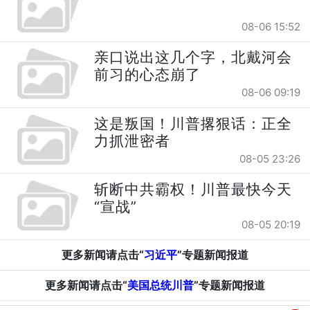
08-06 15:52
亲口说出这几个字，北戴河会
前习的心态崩了
08-06 09:19
这是叛国！川普撂狠话：正全
力抓泄密者
08-05 23:26
斩断中共霸权！川普最快今天
“宣战”
08-05 20:19
更多新闻请点击“
习近平
”专题新闻报道
更多新闻请点击“
美国总统川普
”专题新闻报道