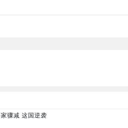
家骤减 这国逆袭