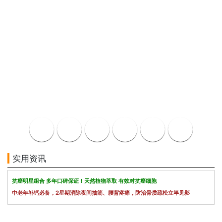
实用资讯
抗癌明星组合 多年口碑保证！天然植物萃取 有效对抗癌细胞
中老年补钙必备，2星期消除夜间抽筋、腰背疼痛，防治骨质疏松立竿见影