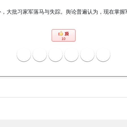
大批习家军落马与失踪。舆论普遍认为，现在掌握军
10