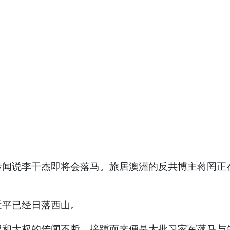
传闻说李干杰即将会落马。旅居澳洲的反共博主蒋罔正
近平已经日落西山。
权和大权的传闻不断。接踵而来便是大批习家军落马与