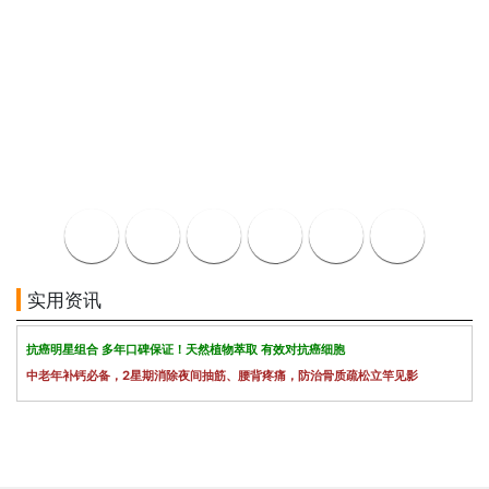
实用资讯
抗癌明星组合 多年口碑保证！天然植物萃取 有效对抗癌细胞
中老年补钙必备，2星期消除夜间抽筋、腰背疼痛，防治骨质疏松立竿见影