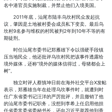
名中港官员实施制裁，并禁止他们入境美国。
2011年底，汕尾市陆丰乌坎村民众发起抗
议，肇因是土地被村委会成员私下变卖。最后乌
坎村9名参与维权的村民被判2年到10年不等的有
期徒刑。
时任汕尾市委书记郑雁雄下令以强硬手段镇
压当地民众，他还批评乌坎村民把该事件透露给
境外媒体，还称“境外的媒体信得过，母猪都会上
树”。
独立时评人蔡慎坤日前在海外社交平台X发帖
表示，郑雁雄当年在处理乌坎事件时，就遭到时
任广东省委书记汪洋的严厉批评，并且撤销了他
的汕尾市委书记职务，没想到李希上任启用他担
任省委常委省委秘书长，还向习近平举荐他到香