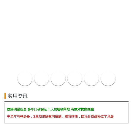
实用资讯
抗癌明星组合 多年口碑保证！天然植物萃取 有效对抗癌细胞
中老年补钙必备，2星期消除夜间抽筋、腰背疼痛，防治骨质疏松立竿见影