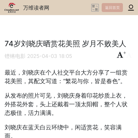
万维读者网
返回首页
74岁刘晓庆晒赏花美照 岁月不败美人
+
-
铿锵电影
2025-04-03 18:05
最近，刘晓庆在个人社交平台大方分享了一组赏
花美照，其配文写道：“繁花与你，皆是春色”。
从发布的照片可见，刘晓庆身着印花纱质上衣，
外搭花外套，头上还戴着一顶太阳帽，整个人状
态极佳，活力满满。
刘晓庆在蓝天白云环绕中，闲适赏花，笑容满
面。