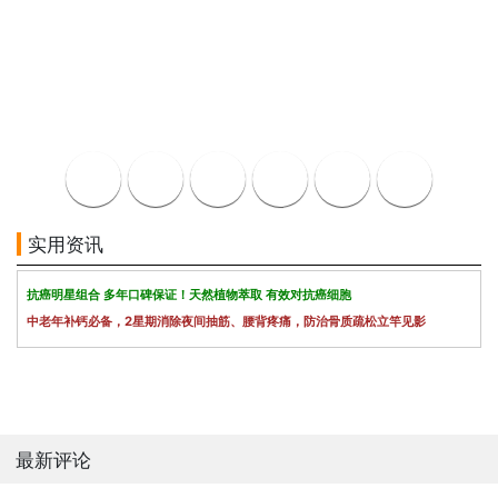
实用资讯
抗癌明星组合 多年口碑保证！天然植物萃取 有效对抗癌细胞
中老年补钙必备，2星期消除夜间抽筋、腰背疼痛，防治骨质疏松立竿见影
最新评论