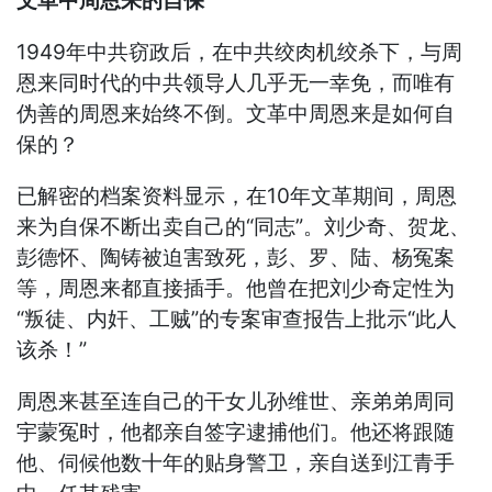
文革中周恩来的自保
1949年中共窃政后，在中共绞肉机绞杀下，与周
恩来同时代的中共领导人几乎无一幸免，而唯有
伪善的周恩来始终不倒。文革中周恩来是如何自
保的？
已解密的档案资料显示，在10年文革期间，周恩
来为自保不断出卖自己的“同志”。刘少奇、贺龙、
彭德怀、陶铸被迫害致死，彭、罗、陆、杨冤案
等，周恩来都直接插手。他曾在把刘少奇定性为
“叛徒、内奸、工贼”的专案审查报告上批示“此人
该杀！”
周恩来甚至连自己的干女儿孙维世、亲弟弟周同
宇蒙冤时，他都亲自签字逮捕他们。他还将跟随
他、伺候他数十年的贴身警卫，亲自送到江青手