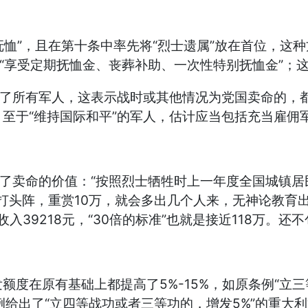
恤”，且在第十条中率先将“烈士遗属”放在首位，这
有“享受定期抚恤金、丧葬补助、一次性特别抚恤金”；
了所有军人，这表示战时或其他情况为党国卖命的，
至于“维持国际和平”的军人，估计应当包括充当雇佣
卖命的价值：“按照烈士牺牲时上一年度全国城镇居民
打头阵，重赏10万，就会多出几个人来，无神论教育出
入39218元，“30倍的标准”也就是接近118万
在原有基础上都提高了5%-15%，如原条例“立三等
例给出了“立四等战功或者三等功的，增发5%”的重大