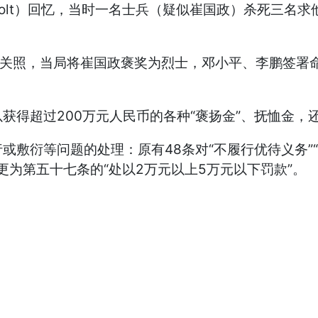
 Holt）回忆，当时一名士兵（疑似崔国政）杀死三
照，当局将崔国政褒奖为烈士，邓小平、李鹏签署命令
得超过200万元人民币的各种“褒扬金”、抚恤金，
等问题的处理：原有48条对“不履行优待义务”“逾期
更为第五十七条的“处以2万元以上5万元以下罚款”。