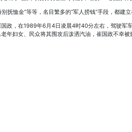
别抚恤金”等等，名目繁多的“军人捞钱”手段，都建
，在1989年6月4日凌晨4时40分左右，驾驶军
老年妇女、民众将其围攻后泼洒汽油，崔国政不幸被烧