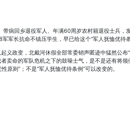
病回乡退役军人、年满60周岁农村籍退役士兵，发放
8军军长抗命不镇压学生，早已给这个“军人抚恤优待条
义政变，北戴河休假全部常委销声匿迹中猛然公布“
者卖命的军队危机之下的鼓噪士气，是不是还有将领们
党性原则”；不是“军人抚恤优待条例”可以改变的。