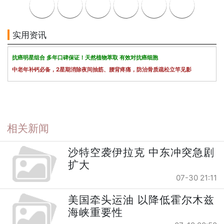
实用资讯
抗癌明星组合 多年口碑保证！天然植物萃取 有效对抗癌细胞
中老年补钙必备，2星期消除夜间抽筋、腰背疼痛，防治骨质疏松立竿见影
相关新闻
沙特空袭伊拉克 中东冲突急剧
扩大
07-30 21:11
美国牵头运油 以降低霍尔木兹
海峡重要性