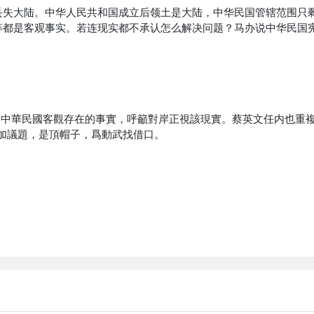
丢失大陆。中华人民共和国成立后领土是大陆，中华民国管辖范围只
等都是客观事实。若连现实都不承认怎么解决问题？马办说中华民国
，中華民國客觀存在的事實，呼籲對岸正視該現實。蔡英文任内也重
加議題，是頂帽子，爲動武找借口。