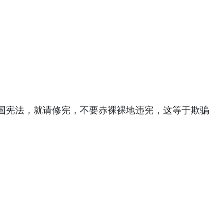
宪法，就请修宪，不要赤裸裸地违宪，这等于欺骗