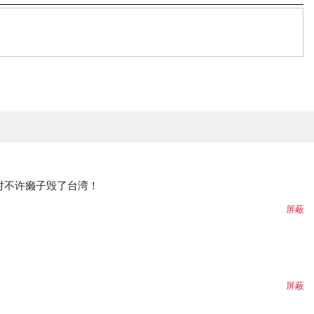
对不许癞子毁了台湾！
屏蔽
屏蔽