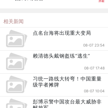
屏蔽
相关新闻
点名台海将出现重大变局
08-07 23:54
赖清德头戴钢盔练“逃生”
08-07 17:48
习统一路线大转弯！中国重量
级学者摊牌
08-07 10:04
彭博示警中国攻台最大威胁非
解放军