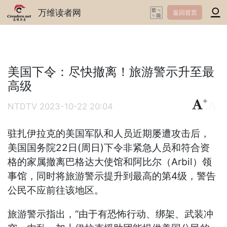
万维读者网
返回首页
美国下令：尽快撤离！旅游警示升至最
高级
+
-
NTDTV
2023-10-22 20:04
驻扎伊拉克的美国军队和人员近期屡遭攻击后，
美国国务院22日(周日)下令非紧急人员和符合资
格的家属撤离巴格达大使馆和阿比尔（Arbil）领
事馆，同时将旅游警示提升到最高的第4级，警告
公民不应前往该地区。
旅游警示指出，“由于有恐怖行动、绑架、武装冲