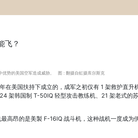
架能飞？
空中优势的美国空军造成威胁。 图 : 翻摄自虹摄库尔斯克
年在美国扶持下成立的，成军之初仅有 1 架救护直升机和 
机、24 架韩国制 T-50IQ 轻型攻击教练机、21 架
高昂的是美製 F-16IQ 战斗机，这种战机一度成