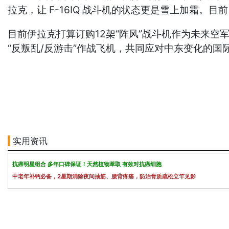
拉克，让 F-16IQ 战斗机的状态更是雪上加霜。
目前伊拉克打算订购12架“阵风”战斗机作为未来空军
“反叛乱/反游击”作战飞机，共同应对中东变化的国
实用资讯
抗癌明星组合 多年口碑保证！天然植物萃取 有效对抗癌细胞
中老年补钙必备，2星期消除夜间抽筋、腰背疼痛，防治骨质疏松立竿见影