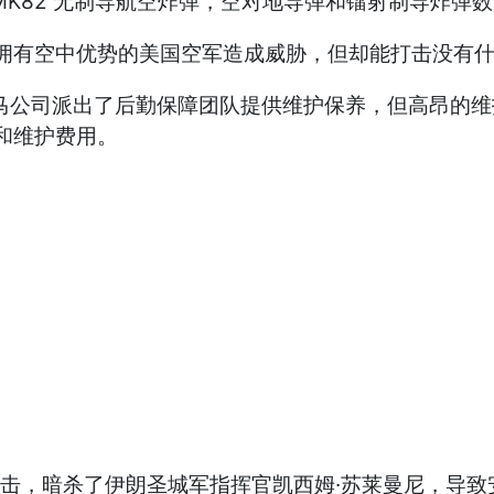
MK82 无制导航空炸弹，空对地导弹和镭射制导炸弹
不可能对拥有空中优势的美国空军造成威胁，但却能打击没
马公司派出了后勤保障团队提供维护保养，但高昂的
给和维护费用。
袭击，暗杀了伊朗圣城军指挥官凯西姆·苏莱曼尼，导