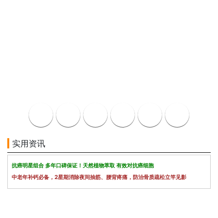
实用资讯
抗癌明星组合 多年口碑保证！天然植物萃取 有效对抗癌细胞
中老年补钙必备，2星期消除夜间抽筋、腰背疼痛，防治骨质疏松立竿见影