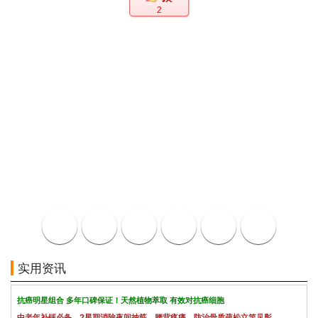
2
实用资讯
抗癌明星组合 多年口碑保证！天然植物萃取 有效对抗癌细胞
中老年补钙必备，2星期消除夜间抽筋、腰背疼痛，防治骨质疏松立竿见影