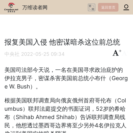
万维读者网
返回首页
报复美国入侵 他密谋暗杀这位前总统
+
-
中央社
2022-05-25 09:34
美国司法部今天说，一名在美国寻求政治庇护的
伊拉克男子，密谋杀害美国前总统小布什（Georg
e W. Bush）。
根据美国联邦调查局向俄亥俄州首府哥伦布（Col
umbus）联邦法庭提交的书面证词，52岁的希哈
布（Shihab Ahmed Shihab）告诉联邦调查局线
民，他想透过墨西哥边界将至少另外4名伊拉克人