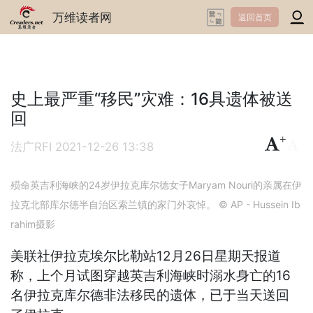
万维读者网
返回首页
史上最严重“移民”灾难：16具遗体被送
回
+
-
法广RFI
2021-12-26 13:38
殒命英吉利海峡的24岁伊拉克库尔德女子Maryam Nouri的亲属在伊
拉克北部库尔德半自治区索兰镇的家门外哀悼。 © AP - Hussein Ib
rahim摄影
美联社伊拉克埃尔比勒站12月26日星期天报道
称，上个月试图穿越英吉利海峡时溺水身亡的16
名伊拉克库尔德非法移民的遗体，已于当天送回