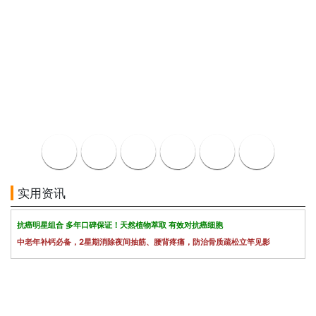
实用资讯
抗癌明星组合 多年口碑保证！天然植物萃取 有效对抗癌细胞
中老年补钙必备，2星期消除夜间抽筋、腰背疼痛，防治骨质疏松立竿见影