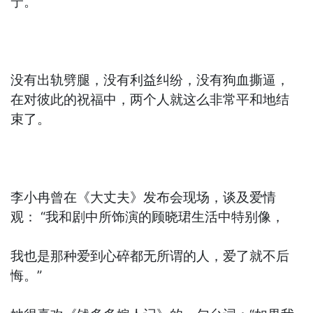
宁。
没有出轨劈腿，没有利益纠纷，没有狗血撕逼，
在对彼此的祝福中，两个人就这么非常平和地结
束了。
李小冉曾在《大丈夫》发布会现场，谈及爱情
观： “我和剧中所饰演的顾晓珺生活中特别像，
我也是那种爱到心碎都无所谓的人，爱了就不后
悔。”