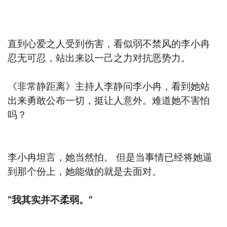
直到心爱之人受到伤害，看似弱不禁风的李小冉
忍无可忍，站出来以一己之力对抗恶势力。
《非常静距离》主持人李静问李小冉，看到她站
出来勇敢公布一切，挺让人意外。难道她不害怕
吗？
李小冉坦言，她当然怕。 但是当事情已经将她逼
到那个份上，她能做的就是去面对。
“我其实并不柔弱。”