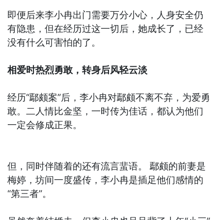
即便后来李小冉出门需要万分小心，人身安全仍
有隐患，但在经历过这一切后，她成长了，已经
没有什么可害怕的了。
相爱时热烈勇敢，转身后风轻云淡
经历“鄢颇案”后，李小冉对鄢颇不离不弃，为爱勇
敢。二人情比金坚，一时传为佳话，都认为他们
一定会修成正果。
但，同时伴随着的还有流言蜚语。 鄢颇的前妻是
梅婷，坊间一度盛传，李小冉是插足他们感情的
“第三者”。