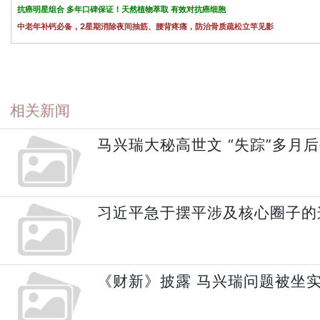
抗癌明星组合 多年口碑保证！天然植物萃取 有效对抗癌细胞
中老年补钙必备，2星期消除夜间抽筋、腰背疼痛，防治骨质疏松立竿见影
相关新闻
马兴瑞大秘高世文 “失踪”多月
习近平急于摆平涉及核心圈子的
《财新》披露 马兴瑞问题被坐