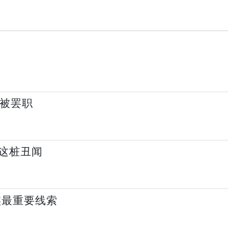
后被罢职
这桩丑闻
实最重要线索