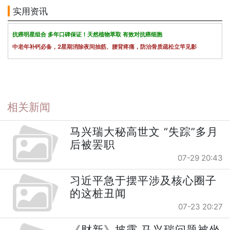
实用资讯
抗癌明星组合 多年口碑保证！天然植物萃取 有效对抗癌细胞
中老年补钙必备，2星期消除夜间抽筋、腰背疼痛，防治骨质疏松立竿见影
相关新闻
马兴瑞大秘高世文 “失踪”多月
后被罢职
07-29 20:43
习近平急于摆平涉及核心圈子
的这桩丑闻
07-23 20:27
《财新》披露 马兴瑞问题被坐