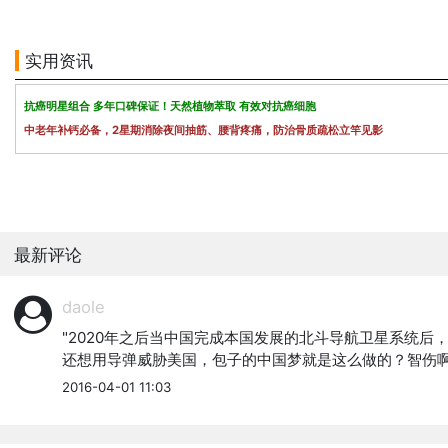
实用资讯
抗癌明星组合 多年口碑保证！天然植物萃取 有效对抗癌细胞
中老年补钙必备，2星期消除夜间抽筋、腰背疼痛，防治骨质疏松立竿见影
最新评论
daole
"2020年之后当中国完成本国发展的北斗导航卫星系统后
还想用导弹威胁美国，包子的中国梦就是这么做的？智伤
2016-04-01 11:03