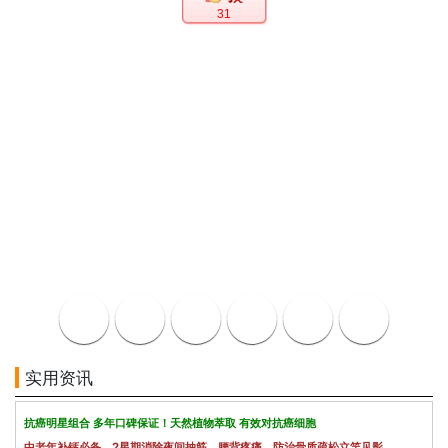
31
实用资讯
抗癌明星组合 多年口碑保证！天然植物萃取 有效对抗癌细胞
中老年补钙必备，2星期消除夜间抽筋、腰背疼痛，防治骨质疏松立竿见影