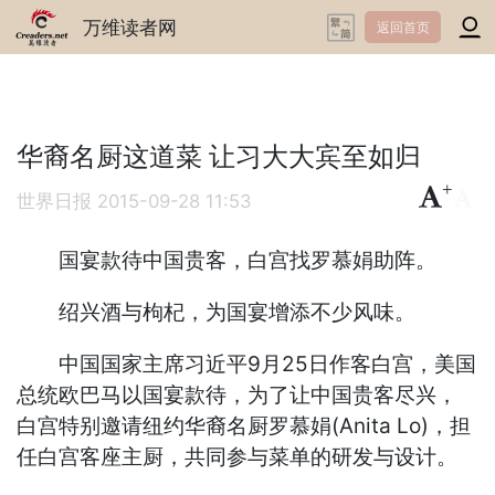
万维读者网
返回首页
华裔名厨这道菜 让习大大宾至如归
+
-
世界日报
2015-09-28 11:53
国宴款待中国贵客，白宫找罗慕娟助阵。
绍兴酒与枸杞，为国宴增添不少风味。
中国国家主席习近平9月25日作客白宫，美国
总统欧巴马以国宴款待，为了让中国贵客尽兴，
白宫特别邀请纽约华裔名厨罗慕娟(Anita Lo)，担
任白宫客座主厨，共同参与菜单的研发与设计。