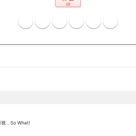
10
So What!