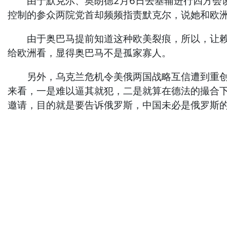
由于默克尔、奥朗德2月6日去基辅进行四方会谈
控制的参众两院党首却频频指责默克尔，说她和欧
由于奥巴马提前知道这种欧美裂痕，所以，让赖斯
给欧洲看，显得奥巴马不是孤家寡人。
另外，乌克兰危机令美俄两国战略互信遭到重创，
来看，一是难以逼其就犯，二是就算在德法的撮合
邀请，目的就是要告诉俄罗斯，中国未必是俄罗斯