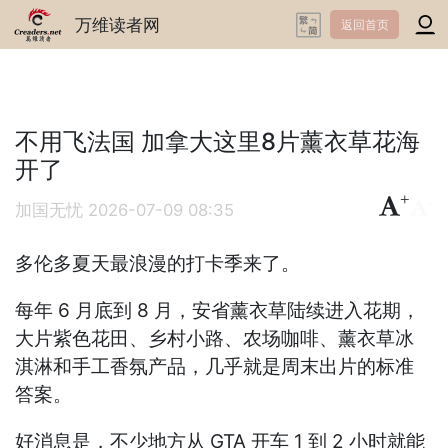
万维读者网
返回首页
不用飞法国 加拿大这里8片薰衣草花海
开了
+
-
加国无忧
2026-07-09 08:35
多伦多夏天最浪漫的打卡季来了。
每年 6 月底到 8 月，安省薰衣草陆续进入花期，
大片紫色花田、乡村小路、农场咖啡、薰衣草冰
淇淋和手工香氛产品，几乎就是周末出片的标准
答案。
好消息是，不少地方从 GTA 开车 1 到 2 小时就能