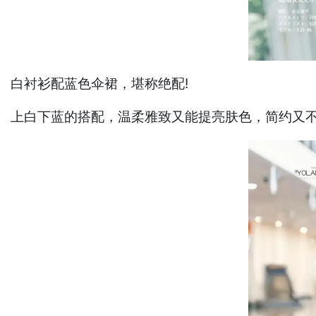
白衬衫配蓝色伞裙，堪称绝配!
上白下蓝的搭配，温柔雅致又能提亮肤色，简约又