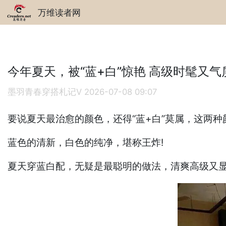
万维读者网
今年夏天，被“蓝+白”惊艳 高级时髦又气
墨羽青春穿搭札记V
2026-07-08 09:07
要说夏天最治愈的颜色，还得“蓝+白”莫属，这两
蓝色的清新，白色的纯净，堪称王炸!
夏天穿蓝白配，无疑是最聪明的做法，清爽高级又