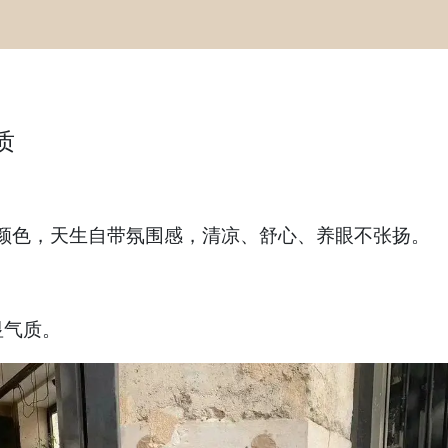
质
种颜色，天生自带氛围感，清凉、舒心、养眼不张扬。
显气质。