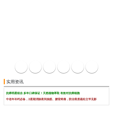
实用资讯
抗癌明星组合 多年口碑保证！天然植物萃取 有效对抗癌细胞
中老年补钙必备，2星期消除夜间抽筋、腰背疼痛，防治骨质疏松立竿见影