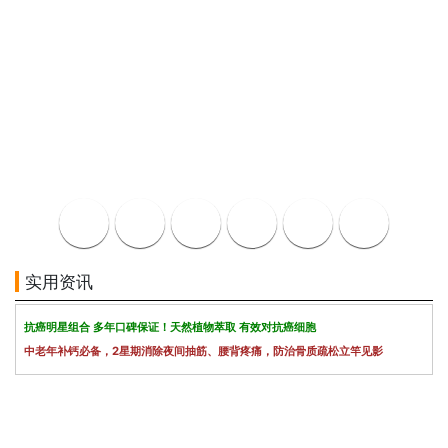
实用资讯
抗癌明星组合 多年口碑保证！天然植物萃取 有效对抗癌细胞
中老年补钙必备，2星期消除夜间抽筋、腰背疼痛，防治骨质疏松立竿见影