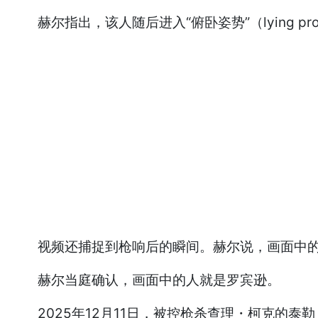
赫尔指出，该人随后进入“俯卧姿势”（lying pr
视频还捕捉到枪响后的瞬间。赫尔说，画面中的
赫尔当庭确认，画面中的人就是罗宾逊。
2025年12月11日，被控枪杀查理・柯克的泰勒・罗宾