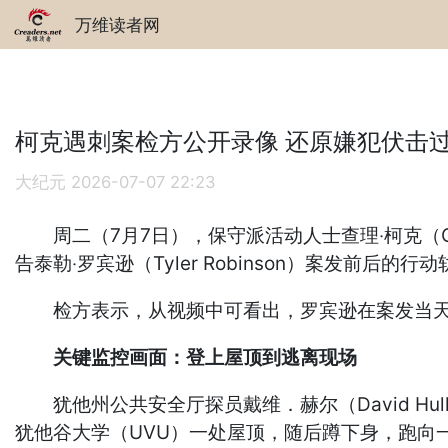
万维读者网
柯克遇刺案检方公开录像 还原嫌犯伏击
大纪元
2026-07-07 22:23
周二（7月7日），保守派活动人士查理‧柯克（Cha
告泰勒‧罗宾逊（Tyler Robinson）案发前后的行
检方表示，从视频中可看出，罗宾逊在案发当天翻
关键监控画面：登上屋顶到逃离现场
犹他州公共安全厅探员戴维．赫尔（David H
犹他谷大学（UVU）一处屋顶，随后蹲下身，跑向