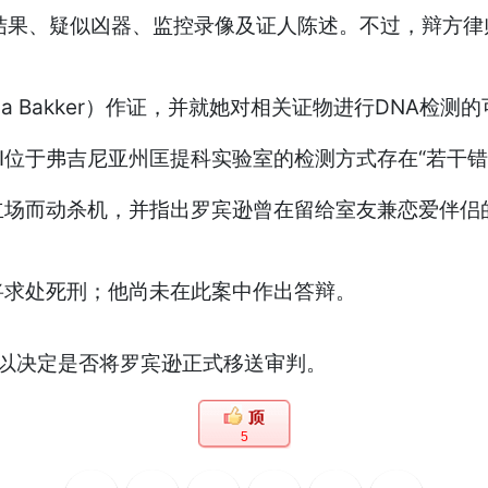
疑似凶器、监控录像及证人陈述。不过，辩方律师迈克尔．
 Bakker）作证，并就她对相关证物进行DNA检测
I位于弗吉尼亚州匡提科实验室的检测方式存在“若干错
而动杀机，并指出罗宾逊曾在留给室友兼恋爱伴侣的
求处死刑；他尚未在此案中作出答辩。
，以决定是否将罗宾逊正式移送审判。
5