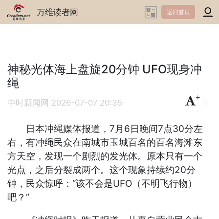
万维读者网
返回首页
神秘光体海上盘旋20分钟 UFO现身冲
绳
+
-
中时新闻网
2026-07-07 20:35
日本冲绳媒体报道，7月6日晚间7点30分左
右，有冲绳民众在南城市玉城百名的百名海滩东
方天空，发现一个剧烈的发光体。原本只有一个
光点，之后分裂成两个。这个现象持续约20分
钟，民众惊呼：“该不会是UFO（不明飞行物）
吧？”