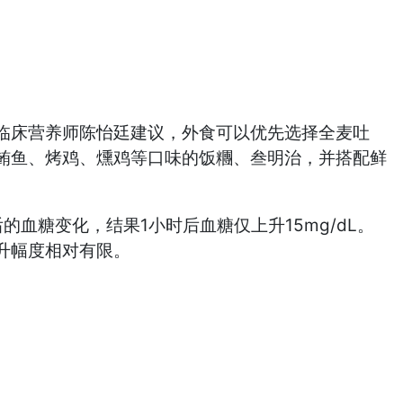
临床营养师陈怡廷建议，外食可以优先选择全麦吐
鲔鱼、烤鸡、燻鸡等口味的饭糰、叁明治，并搭配鲜
血糖变化，结果1小时后血糖仅上升15mg/dL。
升幅度相对有限。