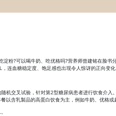
吃淀粉?可以喝牛奶、吃优格吗?营养师曾建铭在脸书
/dL，连血糖稳定度、饱足感也出现令人惊讶的正向变化
ia》的随机交叉试验，针对第2型糖尿病患者进行饮食介
早餐以含乳製品的高蛋白饮食为主，例如牛奶、优格或
L。