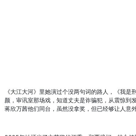
《大江大河》里她演过个没两句词的路人，《我是
颜，审讯室那场戏，知道丈夫是诈骗犯，从震惊到发
蒋欣万茜他们同台，虽然没拿奖，但已经够让人意