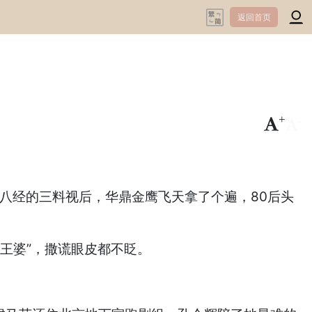
返回首页
+
-
儿八经的三料视后，华鼎金鹰飞天拿了个遍，80后头
王婆”，撒谎眼皮都不眨。