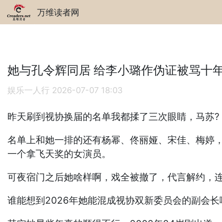
万维读者网
她与孔令辉同居 给李小璐作伪证被骂十
娱乐一人行
2026-07-07 18:03
昨天刷到视协换届的名单我都揉了三次眼睛，马苏? 
名单上和她一排的还有杨幂、佟丽娅、宋佳、梅婷，
一个拿飞天奖的女演员。
可夜宿门之后她啥样啊，戏全被撤了，代言解约，连
谁能想到2026年她能混成视协双新委员会的副会长