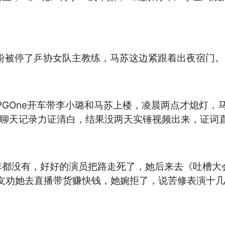
纠纷被停了乒协女队主教练，马苏这边紧跟着出夜宿门。
，PGOne开车带李小璐和马苏上楼，凌晨两点才熄灯
的聊天记录力证清白，结果没两天实锤视频出来，证词
非都没有，好好的演员把路走死了，她后来去《吐槽大
朋友劝她去直播带货赚快钱，她婉拒了，说苦修表演十