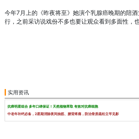
今年7月上的《昨夜将至》她演个乳腺癌晚期的陪酒
行，之前采访说戏份不多也要让观众看到多面性，
实用资讯
抗癌明星组合 多年口碑保证！天然植物萃取 有效对抗癌细胞
中老年补钙必备，2星期消除夜间抽筋、腰背疼痛，防治骨质疏松立竿见影