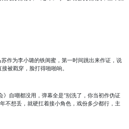
，马苏作为李小璐的铁闺蜜，第一时间跳出来作证，说
直接被戳穿，脸打得啪啪响。
会》自嘲都没用，弹幕全是“别洗了，你当初作伪证
几年不想丢，就硬扛着接小角色，戏份多少都行，主