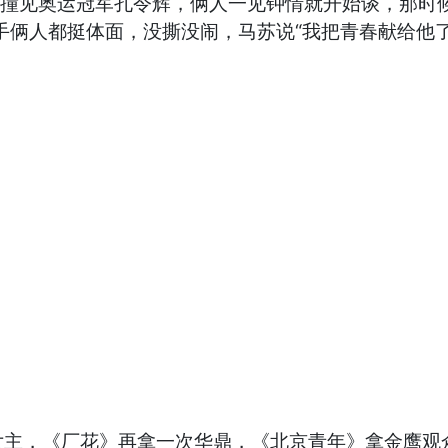
道，撞见奥运冠军孔令辉，俩人一见钟情就开始谈，那
分手俩人都挺体面，没撕没闹，马苏说“我把青春献给他了
女主，《厂花》再拿一次华鼎，《北京青年》拿金鹰观