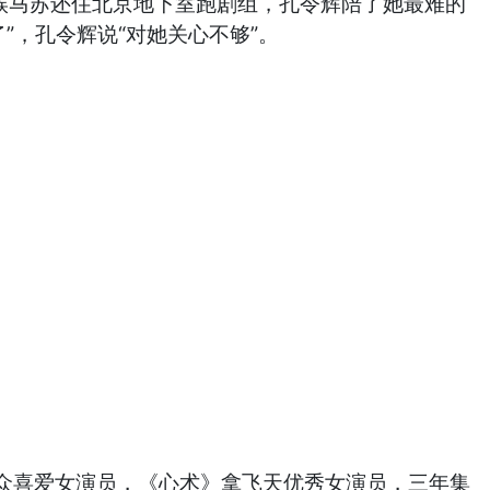
时候马苏还住北京地下室跑剧组，孔令辉陪了她最难的
”，孔令辉说“对她关心不够”。
众喜爱女演员，《心术》拿飞天优秀女演员，三年集