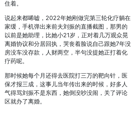
住着。
说起来都唏嘘，2022年她刚做完第三轮化疗躺在
家缓，手机弹出来前夫刘振的直播截图，那男的
以前是她助理，比她小21岁，正对着几万观众晃
离婚协议和分居回执，哭丧着脸说自己跟她7年没
房没车没存款，人财两空，半句没提她正打着化
疗药呢。
那时候她每个月还得去医院打三万的靶向针，医
保才报三成，这事儿当年传出来的时候，好多人
气得骂刘振不是东西，她倒没吵没闹，关了评论
区就办了离婚。