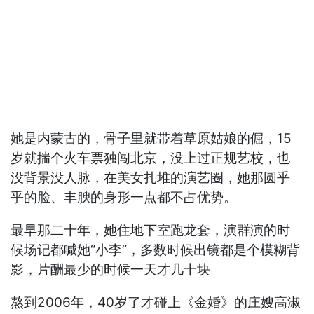
她是内蒙古的，骨子里就带着草原姑娘的倔，15
岁就揣个火车票独闯北京，没上过正规艺校，也
没背景没人脉，在美女扎堆的演艺圈，她那圆乎
乎的脸、丰腴的身形一点都不占优势。
最早那二十年，她住地下室跑龙套，演群演的时
候场记都喊她“小李”，多数时候出镜都是个模糊背
影，片酬最少的时候一天才几十块。
熬到2006年，40岁了才碰上《金婚》的庄嫂高淑