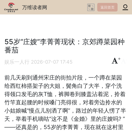
万维读者网
返回首页
55岁“庄嫂”李菁菁现状：京郊蹲菜园种
番茄
+
-
娱乐一人行
2026-07-07 17:45
前几天刷到通州宋庄的街拍片段，一个蹲在菜园
给西红柿搭架子的大姐，鬓角白了大半，穿个洗
得领口发毛的灰T恤，裤脚卷到膝盖沾着泥，拎着
竹竿直起腰的时候嗓门亮得很，对着旁边拎水的
小姑娘喊“慢点儿别洒了啊”，路过的年轻人愣了半
天，举着手机嘀咕“这不是《金婚》里的庄嫂吗? ”
——还真是的，55岁的李菁菁，现在就在这村里