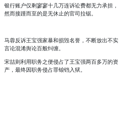
银行账户仅剩寥寥十几万连诉讼费都无力承担，
然而接踵而至的是无休止的官司拉锯。
马蓉反诉王宝强家暴和损毁名誉，不断放出不实
言论混淆舆论百般纠缠。
宋喆则利用职务之便侵占了王宝强两百多万的资
产，最终因职务侵占罪锒铛入狱。