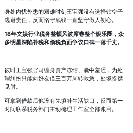
身处内忧外患的艰难时刻王宝强没有选择钻空子
逃避责任，反而恪守底线一直坚守做人初心。
18年文娱行业税务整顿风波席卷整个娱乐圈，众
多明星深陷补税和偷税负面争议口碑一落千丈。
彼时王宝强官司缠身资产冻结、囊中羞涩，为处
理纠纷只能向好友借三百万周转救急，处境捉襟
见肘。
可拿到借款后他没有先填补生活缺口，反而第一
时间联系税务部门主动梳理工作室全部账目。