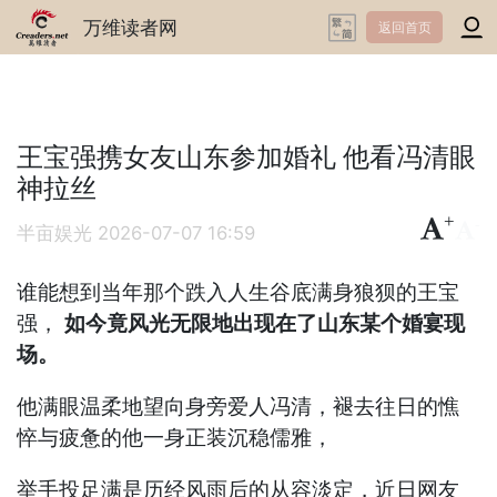
万维读者网
返回首页
王宝强携女友山东参加婚礼 他看冯清眼
神拉丝
+
-
半亩娱光
2026-07-07 16:59
谁能想到当年那个跌入人生谷底满身狼狈的王宝
强，
如今竟风光无限地出现在了山东某个婚宴现
场。
他满眼温柔地望向身旁爱人冯清，褪去往日的憔
悴与疲惫的他一身正装沉稳儒雅，
举手投足满是历经风雨后的从容淡定，近日网友