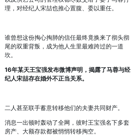
理，对经纪人宋喆也推心置腹、委以重任。
谁曾想这份掏心掏肺的信任最终竟换来了彻头彻
尾的双重背叛，成为他人生里最难跨过的一道
坎。
16年某天王宝强发布微博声明，揭露了马蓉与经
纪人宋喆存在婚外不正当关系。
二人甚至联手蓄意转移他们的夫妻共同财产。
消息一出顿时轰动了全网，彼时王宝强名下多套
房产、大额存款都被悄悄转移掏空。