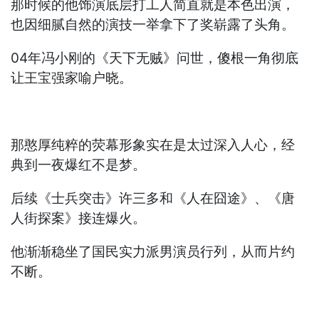
那时候的他饰演底层打工人简直就是本色出演，
也因细腻自然的演技一举拿下了奖崭露了头角。
04年冯小刚的《天下无贼》问世，傻根一角彻底
让王宝强家喻户晓。
那憨厚纯粹的荧幕形象实在是太过深入人心，经
典到一夜爆红不是梦。
后续《士兵突击》许三多和《人在囧途》、《唐
人街探案》接连爆火。
他渐渐稳坐了国民实力派男演员行列，从而片约
不断。