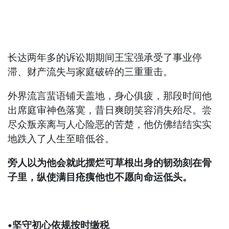
长达两年多的诉讼期期间王宝强承受了事业停
滞、财产流失与家庭破碎的三重重击。
外界流言蜚语铺天盖地，身心俱疲，那段时间他
出席庭审神色落寞，昔日爽朗笑容消失殆尽。尝
尽众叛亲离与人心险恶的苦楚，他仿佛结结实实
地跌入了人生至暗低谷。
旁人以为他会就此摆烂可草根出身的韧劲刻在骨
子里，纵使满目疮痍他也不愿向命运低头。
•坚守初心依规按时缴税