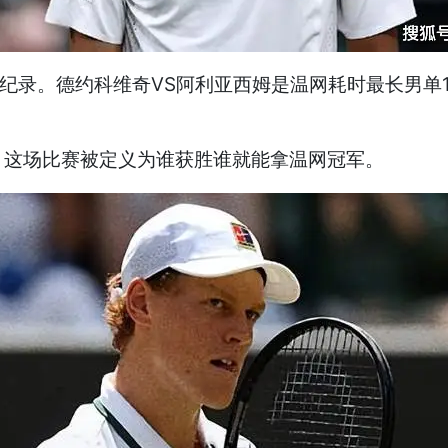
个纪录。德约科维奇VS阿利亚西姆是温网耗时最长男单
，这场比赛被定义为谁获胜谁就能拿温网冠军。