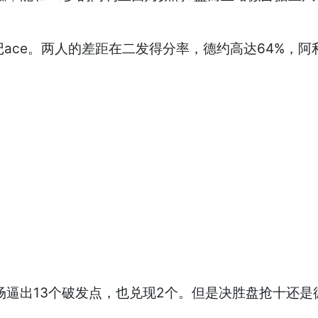
记ace。两人的差距在二发得分率，德约高达64%，阿
场逼出13个破发点，也兑现2个。但是决胜盘抢十还