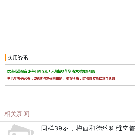
实用资讯
抗癌明星组合 多年口碑保证！天然植物萃取 有效对抗癌细胞
中老年补钙必备，2星期消除夜间抽筋、腰背疼痛，防治骨质疏松立竿见影
相关新闻
同样39岁，梅西和德约科维奇