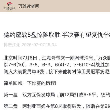
万维读者网
德约鏖战5盘惊险取胜 半决赛有望复仇辛
搏击江湖
2026-07-07 15:34
北京时间7月8日，江湖哥带来一则网球消息。万众瞩
以7-6(10)、3-6、6-3、6(4)-7、7-6(
闯入大满贯男单4强，接下来他将对阵卫冕冠军扬尼
简单回顾一下比赛的历程!
第一盘，双方互保发球局，前12局打成6-6平。德
第二盘，阿利亚西姆在第8局取得破发，随后在第9局