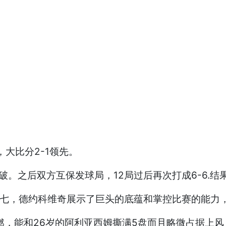
大比分2-1领先。
。之后双方互保发球局，12局过后再次打成6-6.结
抢七，德约科维奇展示了巨头的底蕴和掌控比赛的能力，
燃，能和26岁的阿利亚西姆撕满5盘而且略微占据上