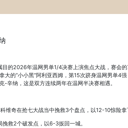
纳
目的2026年温网男单1/4决赛上演焦点大战，赛会的
10-4)战胜加拿大的“小小黑”阿利亚西姆，第15次跻身温网
克-辛纳，这是双方连续两年在温网半决赛相遇。
约科维奇在抢七大战当中挽救3个盘点，以12-10惊险
挽救2个破发点，以6-3扳回一城。