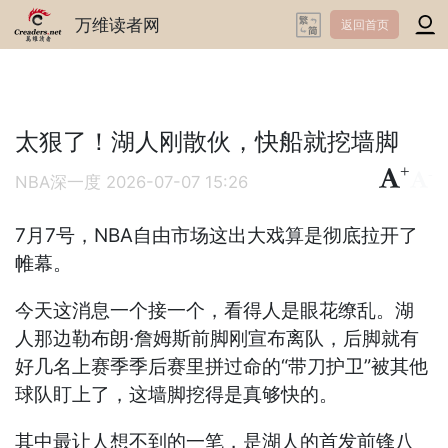
万维读者网
返回首页
太狠了！湖人刚散伙，快船就挖墙脚
+
-
NBA深一度
2026-07-07 15:26
7月7号，NBA自由市场这出大戏算是彻底拉开了
帷幕。
今天这消息一个接一个，看得人是眼花缭乱。湖
人那边勒布朗·詹姆斯前脚刚宣布离队，后脚就有
好几名上赛季季后赛里拼过命的“带刀护卫”被其他
球队盯上了，这墙脚挖得是真够快的。
其中最让人想不到的一笔，是湖人的首发前锋八