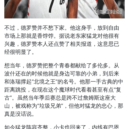
不过，德罗赞并不愁下家。他这身手，放到自由
市场上那就是香饽饽。据说老东家猛龙对他很有
兴趣，德罗赞本人还点赞了相关报道，这意思已
经很明显了。
想当年，德罗赞把整个青春都献给了多伦多。从
波什还在的时候他就是身边可靠的小弟，到后来
和洛瑞撑起“北境之王”的名号。他那一手古典的中
距离跳投，在现在这个魔球时代看着甚至有点“复
古”。虽然当年季后赛总是跨不过詹姆斯这座大
山，被戏称为“垃圾兄弟”，但他对猛龙的忠心，那
真是没话说。
如今猛龙阵容齐整，小卡也回来了，内线有巴恩