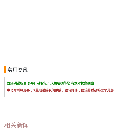
实用资讯
抗癌明星组合 多年口碑保证！天然植物萃取 有效对抗癌细胞
中老年补钙必备，2星期消除夜间抽筋、腰背疼痛，防治骨质疏松立竿见影
相关新闻