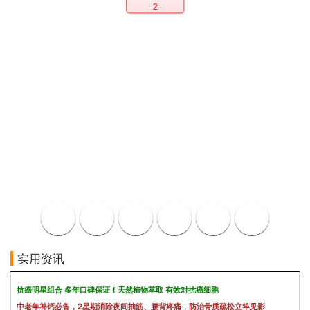
2
实用资讯
抗癌明星组合 多年口碑保证！天然植物萃取 有效对抗癌细胞
中老年补钙必备，2星期消除夜间抽筋、腰背疼痛，防治骨质疏松立竿见影