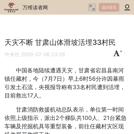
万维读者网
返回首页
天灾不断 甘肃山体滑坡活埋33村民
+
-
中央社
2026-07-06 23:26
中国各地陆续遭遇天灾，甘肃省宕昌县南河
镇任藏村，今（7月7日）早上6时56分许因暴雨
引发土石流，央视报导称有33名村民遭到活埋，
目前救出17人。
甘肃消防救援机动总队表示，单位第一时间
依照上级指示，派出2个梯队共100人、21台紧急
车辆及挖掘机具等重型装备，前往任藏村灾区现