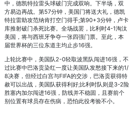
中，德凯特拉雷头球破门完成双响。下半场，双
方易边再战。第57分钟，美国门将送大礼，德凯
特拉雷助攻范纳肯打空门得手;第90+3分钟，卢卡
库推射破门杀死比赛。全场战罢，比利时4-1淘汰
美国，将与西班牙争夺一张四强门票。至此，本
届世界杯的三位东道主均止步16强。
上轮比赛中，美国队2-0轻取波黑队闯进16强，不
过比赛中巴洛贡染红一度让美国队发愁接下来的1/
8决赛，但经过白宫与FIFA的交涉，巴洛贡获得特
赦可以出战，美国队获得利好;比利时队则是3-2险
胜塞内加尔闯进16强，防线并不稳固，且赛前个
别位置有球员存在伤病，恐怕此役考验不小。