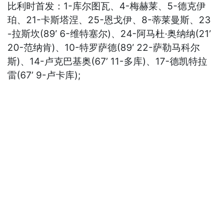
比利时首发：1-库尔图瓦、4-梅赫莱、5-德克伊
珀、21-卡斯塔涅、25-恩戈伊、8-蒂莱曼斯、23
-拉斯坎(89’ 6-维特塞尔)、24-阿马杜·奥纳纳(21’
20-范纳肯)、10-特罗萨德(89’ 22-萨勒马科尔
斯)、14-卢克巴基奥(67’ 11-多库)、17-德凯特拉
雷(67’ 9-卢卡库);