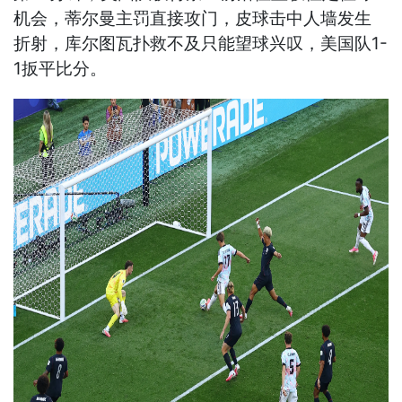
机会，蒂尔曼主罚直接攻门，皮球击中人墙发生
折射，库尔图瓦扑救不及只能望球兴叹，美国队1-
1扳平比分。