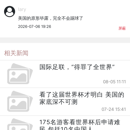
lary
美国的原形毕露，完全不会踢球了
2026-07-06 19:26
屏蔽
相关新闻
国际足联，“得罪了全世界”
08-05 11:11
看了这届世界杯才明白 美国的
家底深不可测
07-24 15:41
175名游客看世界杯后申请难
民 包括10名中国人