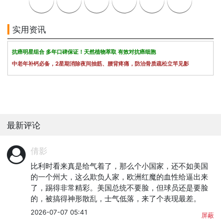
实用资讯
抗癌明星组合 多年口碑保证！天然植物萃取 有效对抗癌细胞
中老年补钙必备，2星期消除夜间抽筋、腰背疼痛，防治骨质疏松立竿见影
最新评论
倩影
比利时看来真是给气着了，那么个小国家，还不如美国
的一个州大，这么欺负人家，欧洲红魔的血性给逼出来
了，踢得非常精彩。美国总统不要脸，但球员还是要脸
的，被搞得神形散乱，士气低落，来了个表现最差。
2026-07-07 05:41
屏蔽