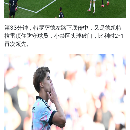
第33分钟，特罗萨德左路下底传中，又是德凯特
拉雷顶住防守球员，小禁区头球破门，比利时2-1
再次领先。