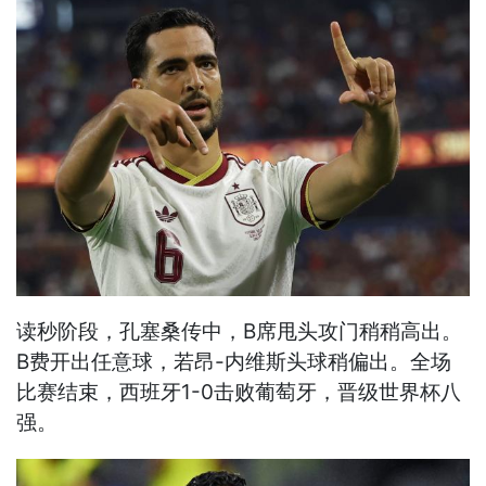
读秒阶段，孔塞桑传中，B席甩头攻门稍稍高出。
B费开出任意球，若昂-内维斯头球稍偏出。全场
比赛结束，西班牙1-0击败葡萄牙，晋级世界杯八
强。