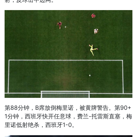
第88分钟，B席放倒梅里诺，被黄牌警告。第90+
1分钟，西班牙快开任意球，费兰-托雷斯直塞，梅
里诺低射绝杀，西班牙1-0。