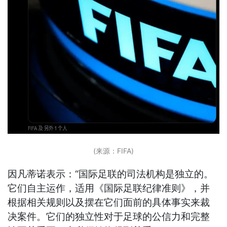
(来源：FIFA)
因凡蒂诺表示：“国际足联的司法机构是独立的。
它们自主运作，适用《国际足联纪律准则》，并
根据相关规则以及摆在它们面前的具体事实来裁
决案件。它们的独立性对于足球的公信力和完整