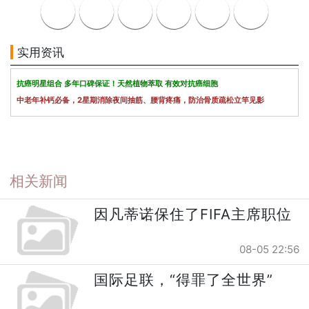
实用资讯
抗癌明星组合 多年口碑保证！天然植物萃取 有效对抗癌细胞
中老年补钙必备，2星期消除夜间抽筋、腰背疼痛，防治骨质疏松立竿见影
相关新闻
因凡蒂诺保住了FIFA主席职位
08-05 22:56
国际足联，“得罪了全世界”