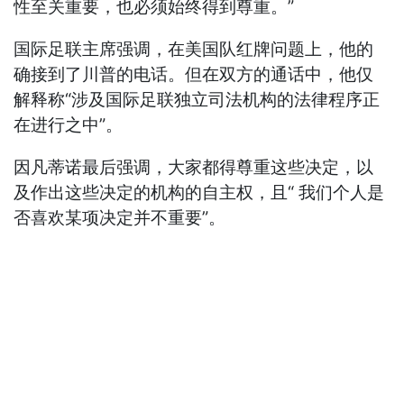
性至关重要，也必须始终得到尊重。”
国际足联主席强调，在美国队红牌问题上，他的
确接到了川普的电话。但在双方的通话中，他仅
解释称“涉及国际足联独立司法机构的法律程序正
在进行之中”。
因凡蒂诺最后强调，大家都得尊重这些决定，以
及作出这些决定的机构的自主权，且“ 我们个人是
否喜欢某项决定并不重要”。