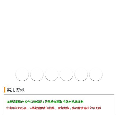
实用资讯
抗癌明星组合 多年口碑保证！天然植物萃取 有效对抗癌细胞
中老年补钙必备，2星期消除夜间抽筋、腰背疼痛，防治骨质疏松立竿见影