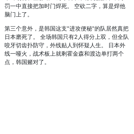
罚一中直接把加时门焊死。 空砍二字，算是焊他
脑门上了。
第三个意外，是韩国这支"进攻便秘"的队居然真把
日本磨死了。 全场韩国只有2人得分上双，但全队
咬牙切齿扑防守，外线贴人到怀疑人生。 日本外
线一哑火，战术板上就剩霍金森和渡边单打两个
点，韩国赌对了。