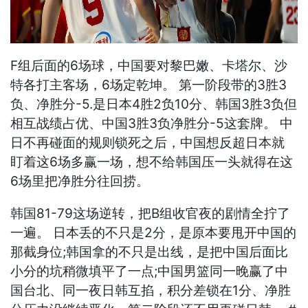
F组后面的6场球，中国要对黎巴嫩、卡塔尔、沙
特各打主客场，6场定乾坤。 第一阶段带的3胜3
负、净胜分-5.是日本4胜2负10分、韩国3胜3负但
相互战绩占优、中国3胜3负净胜分-5这套牌。 中
日不再碰面的规则锁死之后，中国想反超日本就
盯着这6场多赢一场，想不给韩国压一头就得在这
6场里把净胜分往回捞。
韩国81-79这场逆转，把B组收官夜的剧情全拧了
一遍。 日本丢的不只是2分，是原本要甩开中国的
那截身位;韩国拿的不只是出线，是把中国后面比
小分的坑稍微填平了一点;中国男篮同一晚赢了中
国台北、同一夜日韩互掐，积分差锁在1分、净胜