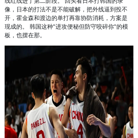
线红线进了第二阶段。 回头看日本打韩国的录
像，日本的打法不是不能破解，把外线逼到投不
开，霍金森和渡边的单打再靠协防消耗，方案是
现成的。 韩国这种"进攻便秘但防守咬碎你"的模
板，也摆在那。