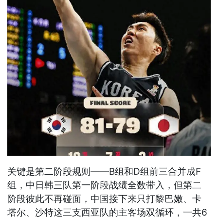
关键是第二阶段规则——B组和D组前三合并成F
组，中日韩三队第一阶段战绩全数带入，但第二
阶段彼此不再碰面，中国接下来只打黎巴嫩、卡
塔尔、沙特这三支西亚队的主客场双循环，一共6