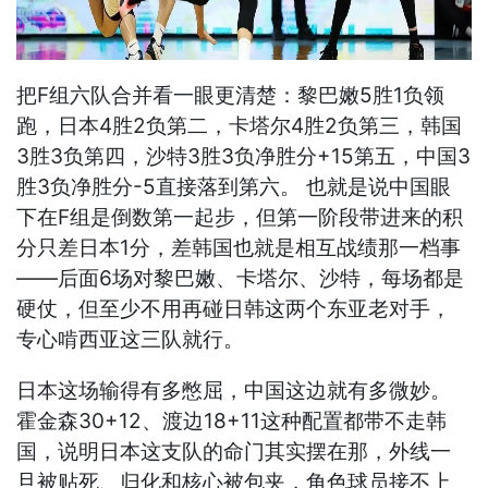
把F组六队合并看一眼更清楚：黎巴嫩5胜1负领
跑，日本4胜2负第二，卡塔尔4胜2负第三，韩国
3胜3负第四，沙特3胜3负净胜分+15第五，中国3
胜3负净胜分-5直接落到第六。 也就是说中国眼
下在F组是倒数第一起步，但第一阶段带进来的积
分只差日本1分，差韩国也就是相互战绩那一档事
——后面6场对黎巴嫩、卡塔尔、沙特，每场都是
硬仗，但至少不用再碰日韩这两个东亚老对手，
专心啃西亚这三队就行。
日本这场输得有多憋屈，中国这边就有多微妙。
霍金森30+12、渡边18+11这种配置都带不走韩
国，说明日本这支队的命门其实摆在那，外线一
旦被贴死、归化和核心被包夹，角色球员接不上