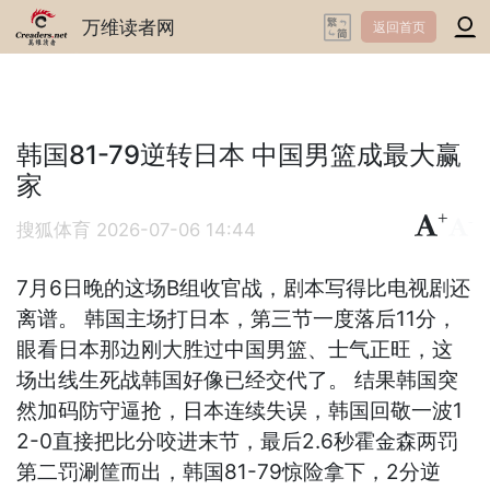
万维读者网
返回首页
韩国81-79逆转日本 中国男篮成最大赢
家
+
-
搜狐体育
2026-07-06 14:44
7月6日晚的这场B组收官战，剧本写得比电视剧还
离谱。 韩国主场打日本，第三节一度落后11分，
眼看日本那边刚大胜过中国男篮、士气正旺，这
场出线生死战韩国好像已经交代了。 结果韩国突
然加码防守逼抢，日本连续失误，韩国回敬一波1
2-0直接把比分咬进末节，最后2.6秒霍金森两罚
第二罚涮筐而出，韩国81-79惊险拿下，2分逆