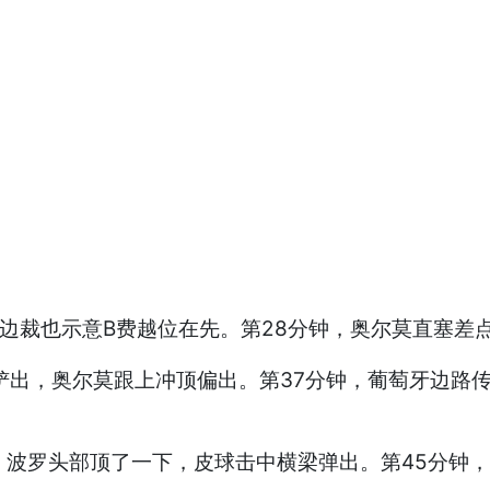
过边裁也示意B费越位在先。第28分钟，奥尔莫直塞差
铲出，奥尔莫跟上冲顶偏出。第37分钟，葡萄牙边路
，波罗头部顶了一下，皮球击中横梁弹出。第45分钟