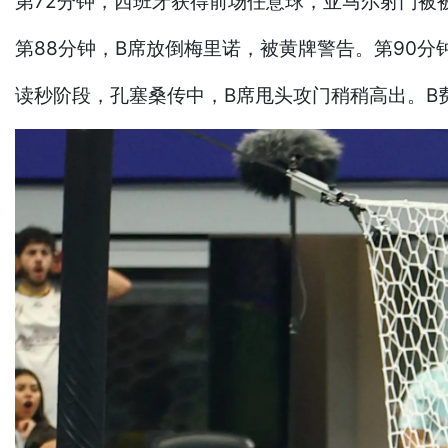
第72分钟，西班牙获得前场任意球，亚马尔射门被
第88分钟，B席放倒梅里诺，被黄牌警告。第90分
读秒阶段，孔塞桑传中，B席甩头攻门稍稍高出。B