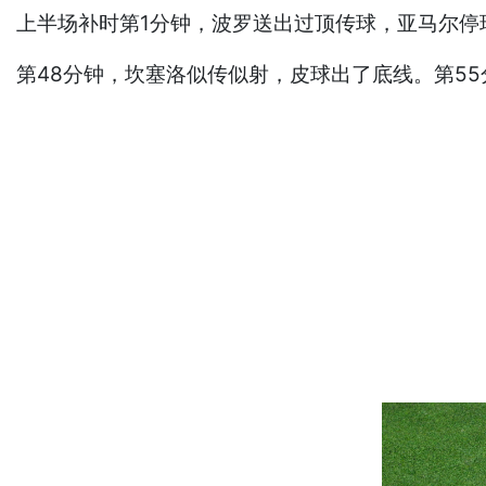
上半场补时第1分钟，波罗送出过顶传球，亚马尔停
第48分钟，坎塞洛似传似射，皮球出了底线。第5