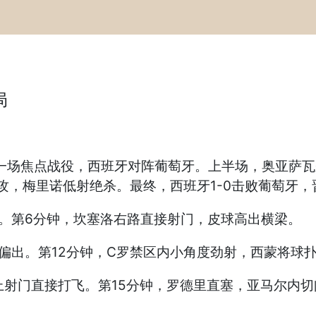
局
展开一场焦点战役，西班牙对阵葡萄牙。上半场，奥亚萨
攻，梅里诺低射绝杀。最终，西班牙1-0击败葡萄牙，
。第6分钟，坎塞洛右路直接射门，皮球高出横梁。
偏出。第12分钟，C罗禁区内小角度劲射，西蒙将球
上射门直接打飞。第15分钟，罗德里直塞，亚马尔内