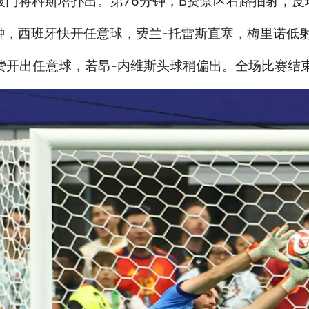
被门将科斯塔扑出。第76分钟，B费禁区右路抽射，皮
钟，西班牙快开任意球，费兰-托雷斯直塞，梅里诺低射绝
费开出任意球，若昂-内维斯头球稍偏出。全场比赛结束