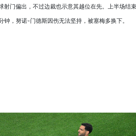
球射门偏出，不过边裁也示意其越位在先。上半场结束
5分钟，努诺-门德斯因伤无法坚持，被塞梅多换下。