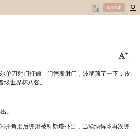
返回首页
+
-
瓦尔单刀射门打偏。门德斯射门，波罗顶了一下，皮
晋级世界杯八强。
扑出。
切闪开角度后兜射被科斯塔扑出，巴埃纳得球再次兜