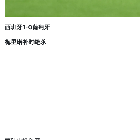
西班牙1-0葡萄牙
梅里诺补时绝杀