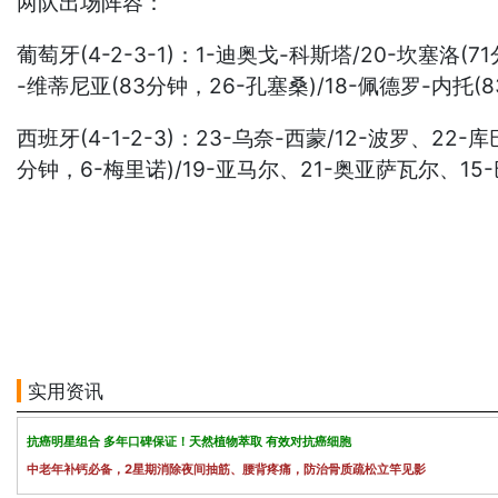
两队出场阵容：
葡萄牙(4-2-3-1)：1-迪奥戈-科斯塔/20-坎塞洛(
-维蒂尼亚(83分钟，26-孔塞桑)/18-佩德罗-内托(8
西班牙(4-1-2-3)：23-乌奈-西蒙/12-波罗、22
分钟，6-梅里诺)/19-亚马尔、21-奥亚萨瓦尔、15
实用资讯
抗癌明星组合 多年口碑保证！天然植物萃取 有效对抗癌细胞
中老年补钙必备，2星期消除夜间抽筋、腰背疼痛，防治骨质疏松立竿见影