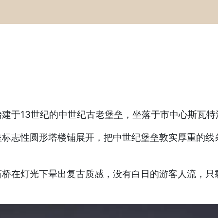
建于13世纪的中世纪古老堡垒，坐落于市中心斯瓦
座标志性圆形塔楼铺展开，把中世纪堡垒敦实厚重的线
石桥在灯光下晕出复古质感，没有白日的游客人流，只