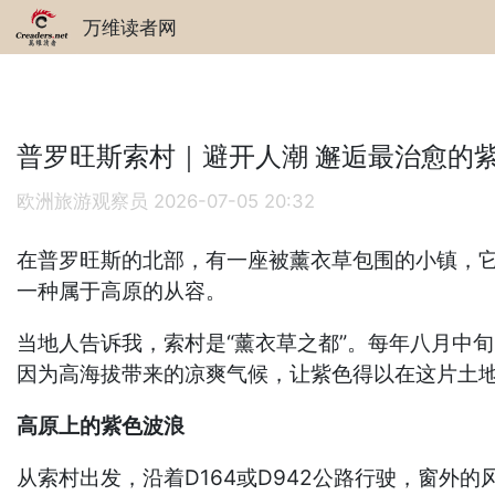
万维读者网
普罗旺斯索村｜避开人潮 邂逅最治愈的
欧洲旅游观察员
2026-07-05 20:32
在普罗旺斯的北部，有一座被薰衣草包围的小镇，
一种属于高原的从容。
当地人告诉我，索村是“薰衣草之都”。每年八月中
因为高海拔带来的凉爽气候，让紫色得以在这片土
高原上的紫色波浪
从索村出发，沿着D164或D942公路行驶，窗