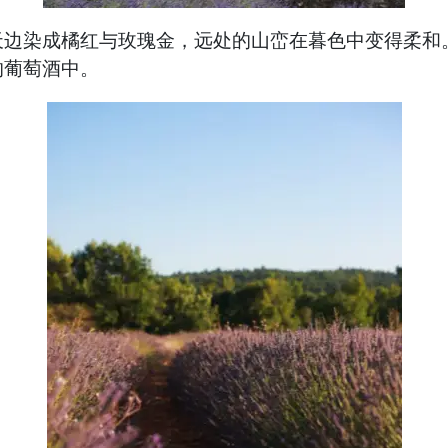
天边染成橘红与玫瑰金，远处的山峦在暮色中变得柔和
的葡萄酒中。