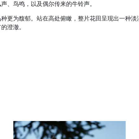
风声、鸟鸣，以及偶尔传来的牛铃声。
品种更为馥郁。站在高处俯瞰，整片花田呈现出一种淡
有的澄澈。