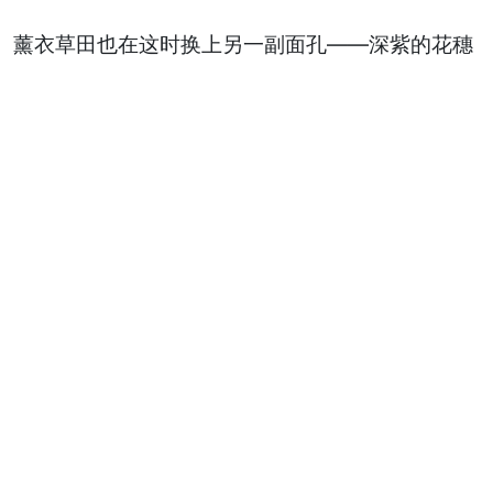
。薰衣草田也在这时换上另一副面孔——深紫的花穗