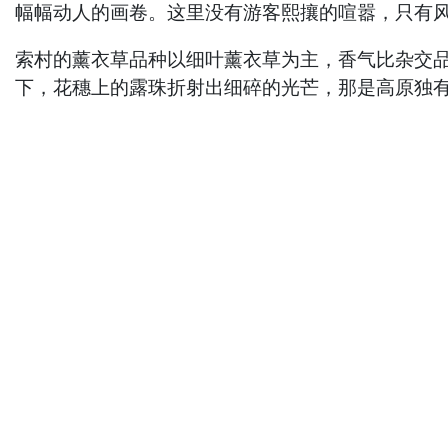
幅幅动人的画卷。这里没有游客熙攘的喧嚣，只有
索村的薰衣草品种以细叶薰衣草为主，香气比杂交
下，花穗上的露珠折射出细碎的光芒，那是高原独