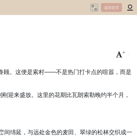
返回首页
+
-
眷顾。这便是索村——不是热门打卡点的喧嚣，而是
刚刚迎来盛放。这里的花期比瓦朗索勒晚约半个月，
山峦间绵延，与远处金色的麦田、翠绿的松林交织成一