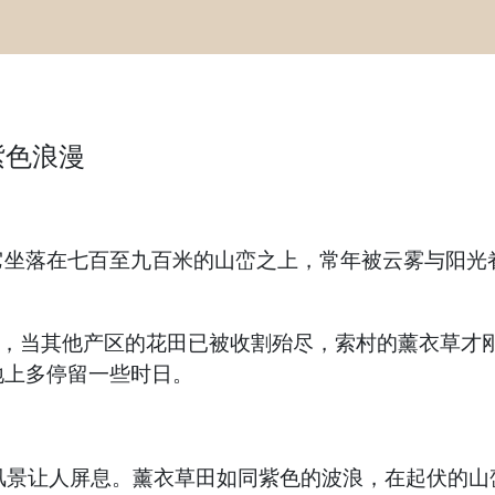
紫色浪漫
它坐落在七百至九百米的山峦之上，常年被云雾与阳光
旬，当其他产区的花田已被收割殆尽，索村的薰衣草才
地上多停留一些时日。
外的风景让人屏息。薰衣草田如同紫色的波浪，在起伏的