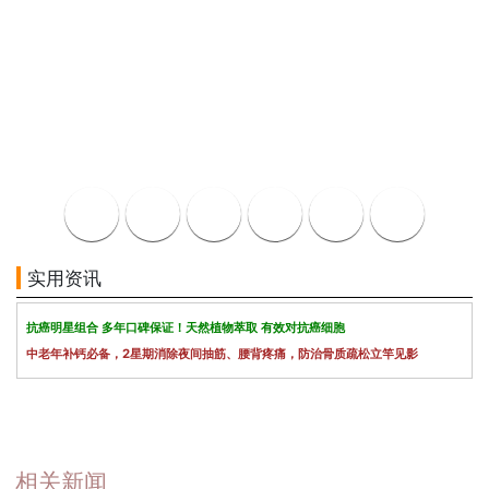
实用资讯
抗癌明星组合 多年口碑保证！天然植物萃取 有效对抗癌细胞
中老年补钙必备，2星期消除夜间抽筋、腰背疼痛，防治骨质疏松立竿见影
相关新闻