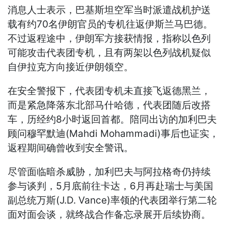
消息人士表示，巴基斯坦空军当时派遣战机护送
载有约70名伊朗官员的专机往返伊斯兰马巴德。
不过返程途中，伊朗军方接获情报，指称以色列
可能攻击代表团专机，且有两架以色列战机疑似
自伊拉克方向接近伊朗领空。
在安全警报下，代表团专机未直接飞返德黑兰，
而是紧急降落东北部马什哈德，代表团随后改搭
车，历经约8小时返回首都。陪同出访的加利巴夫
顾问穆罕默迪(Mahdi Mohammadi)事后也证实，
返程期间确曾收到安全警讯。
尽管面临暗杀威胁，加利巴夫与阿拉格奇仍持续
参与谈判，5月底前往卡达，6月再赴瑞士与美国
副总统万斯(J.D. Vance)率领的代表团举行第二轮
面对面会谈，就终战合作备忘录展开后续协商。