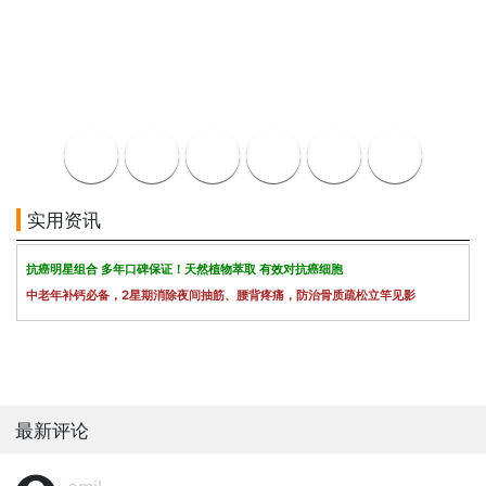
实用资讯
抗癌明星组合 多年口碑保证！天然植物萃取 有效对抗癌细胞
中老年补钙必备，2星期消除夜间抽筋、腰背疼痛，防治骨质疏松立竿见影
最新评论