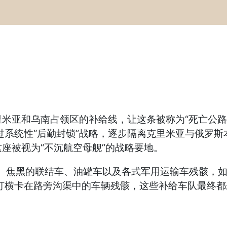
米亚和乌南占领区的补给线，让这条被称为“死亡公路
过系统性“后勤封锁”战略，逐步隔离克里米亚与俄罗
座被视为“不沉航空母舰”的战略要地。
几百辆被烧毁、焦黑的联结车、油罐车以及各式军用运输车残
打横卡在路旁沟渠中的车辆残骸，这些补给车队最终