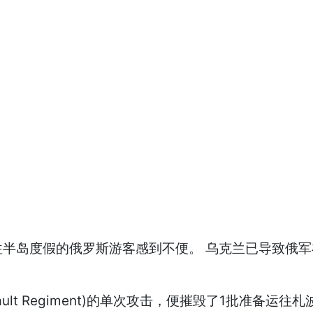
假的俄罗斯游客感到不便。 乌克兰已导致俄军在札波罗热(Z
 Assault Regiment)的单次攻击，便摧毁了1批