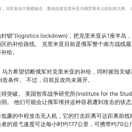
1日，乌军发动大规模炮击，重创连接克里米亚与俄罗斯本土的刻赤大桥。 (
(logistics lockdown)，把克里米亚从1座
区的补给路线。 克里米亚目前是俄军整个南方战线最
得补给。
表示，乌方希望切断俄军对克里米亚的补给，同时摧毁关键基础设施
创造条件。 不过，目前反攻尚未展开。
库战争研究所(Institute for the Study of
弱。 他们可能会让俄军维持这种容易遭到攻击的状态
廉的中程攻击无人机，它的打击距离可达距离前线约320
，后者的巡弋速度可达每小时约177公里，可携带约70公