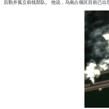
后勤并孤立前线部队。 他说，乌南占领区目前已出